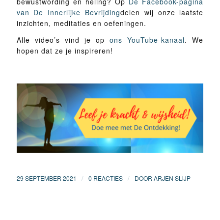
bewustwording en heling? Op
De Facebook-pagina
van De Innerlijke Bevrijding
delen wij onze laatste
inzichten, meditaties en oefeningen.
Alle video’s vind je op
ons YouTube-kanaal
. We
hopen dat ze je inspireren!
/
/
29 SEPTEMBER 2021
0 REACTIES
DOOR
ARJEN SLIJP