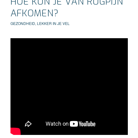
HOE KUN JE VAN RUGPIJN
AFKOMEN?
GEZONDHEID
,
LEKKER IN JE VEL