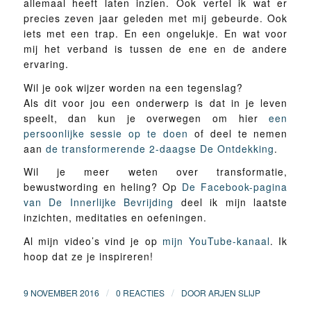
allemaal heeft laten inzien. Ook vertel ik wat er
precies zeven jaar geleden met mij gebeurde. Ook
iets met een trap. En een ongelukje. En wat voor
mij het verband is tussen de ene en de andere
ervaring.
Wil je ook wijzer worden na een tegenslag?
Als dit voor jou een onderwerp is dat in je leven
speelt, dan kun je overwegen om hier
een
persoonlijke sessie op te doen
of deel te nemen
aan
de transformerende 2-daagse De Ontdekking
.
Wil je meer weten over transformatie,
bewustwording en heling? Op
De Facebook-pagina
van De Innerlijke Bevrijding
deel ik mijn laatste
inzichten, meditaties en oefeningen.
Al mijn video’s vind je op
mijn YouTube-kanaal
. Ik
hoop dat ze je inspireren!
/
/
9 NOVEMBER 2016
0 REACTIES
DOOR
ARJEN SLIJP