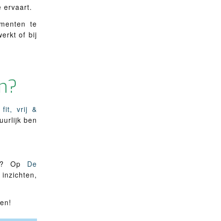
e ervaart.
menten te
erkt of bij
en?
it, vrij &
uurlijk ben
ing? Op
De
inzichten,
ren!