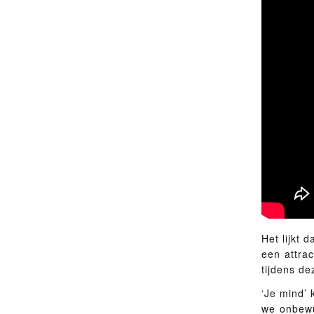
Het lijkt 
een attrac
tijdens d
‘Je mind’ 
we onbewu