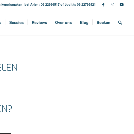
s kennismaken: bel Arjen: 06 22936517 of Judith: 06 22795521
s
Sessies
Reviews
Over ons
Blog
Boeken
OELEN
EN?