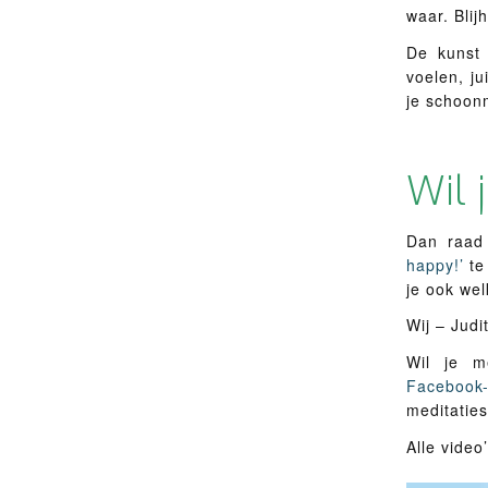
waar. Blijh
De kunst
voelen, ju
je schoon
Wil 
Dan raad
happy!’
te
je ook wel
Wij – Judi
Wil je m
Facebook-
meditatie
Alle video