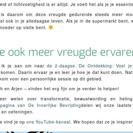
eid of lichtvoetigheid is er altijd. Je voelt het als je je essenti
 is daarom om deze vreugde gedurende steeds meer mo
ist ook in je alledaagse leven. Als je in de supermarkt bent, w
moeder op visite bent.
je ook meer vreugde ervar
 ik je aan om naar
de 2-daagse ‘De Ontdekking: Voel je f
 komen. Daarin ervaar je en leer je hoe je dat kunt doen. Nat
kom voor een persoonlijke sessie op dit gebied.
th en Arjen – vinden het erg fijn om je verder te helpen!
eer weten over transformatie, bewustwording en hel
pagina van De Innerlijke Bevrijding
delen wij onze laatste 
s en oefeningen.
’s vind je op
ons YouTube-kanaal
. We hopen dat ze je inspire