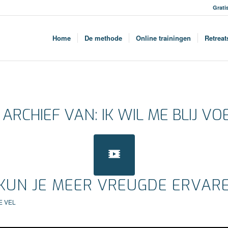
Grati
Home
De methode
Online trainingen
Retreat
 ARCHIEF VAN:
IK WIL ME BLIJ V
KUN JE MEER VREUGDE ERVAR
E VEL