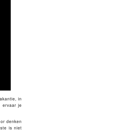
akantie, in
d ervaar je
door denken
te is niet