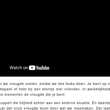
dat we vreugde voelen, omdat we iets leuks doen. Je bent op v
tiepark of hebt bij een etentje met vrienden. In werkelijkhei
eze momenten de vreugde die je bent.
koppelt die blijheid echter aan een externe situatie. En daar
st dat onze vreugde komt door wat we meemaken. Dat laats