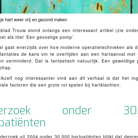
f je hart weer vrij en gezond maken
gblad Trouw stond onlangs een interessant artikel (zie onde
met als titel ‘Een gevoelige pomp’.
al gaat enerzijds over hoe moderne operatietechnieken als d
plantaties de kans om te overlijden aan een hartaanval met 
en verminderd. Dat is fantastisch natuurlijk. Een geweldige 
chap.
ikzelf nog interessanter vind aan dit verhaal is dat het in
ale factoren die een grote rol spelen bij hartklachten.
derzoek onder 30.
patiënten
derzoek uit 2004 onder 30.000 hartpatiënten blijkt dat depres