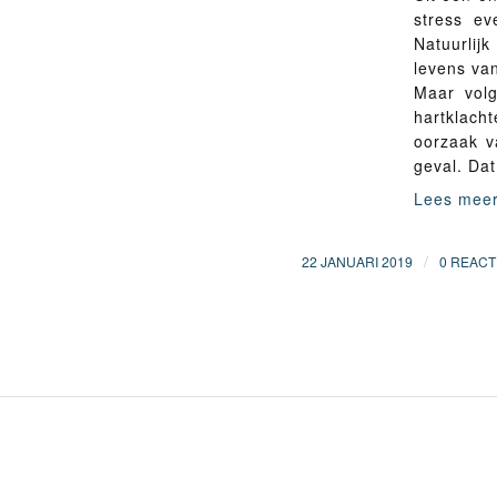
stress ev
Natuurlij
levens va
Maar volg
hartklac
oorzaak v
geval. Dat
Lees mee
/
22 JANUARI 2019
0 REACT