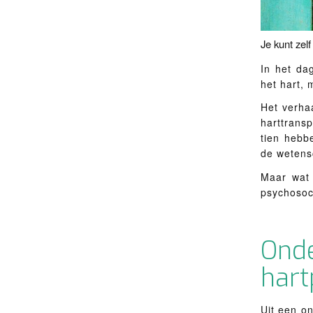
Je kunt zel
In het da
het hart, 
Het verha
harttrans
tien hebb
de wetens
Maar wat 
psychosoci
On
hart
Uit een on