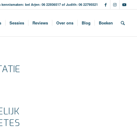
s kennismaken: bel Arjen: 06 22936517 of Judith: 06 22795521
s
Sessies
Reviews
Over ons
Blog
Boeken
ATIE
LIJK
ETES