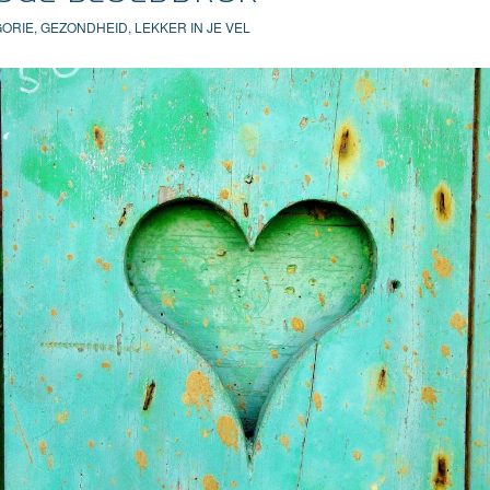
GORIE
,
GEZONDHEID
,
LEKKER IN JE VEL