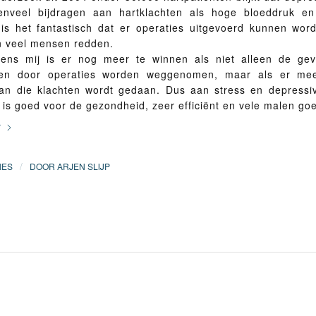
enveel bijdragen aan hartklachten als hoge bloeddruk en
k is het fantastisch dat er operaties uitgevoerd kunnen wor
n veel mensen redden.
ens mij is er nog meer te winnen als niet alleen de ge
hten door operaties worden weggenomen, maar als er me
an die klachten wordt gedaan. Dus aan stress en depressivit
 is goed voor de gezondheid, zeer efficiënt en vele malen go
r
/
IES
DOOR
ARJEN SLIJP