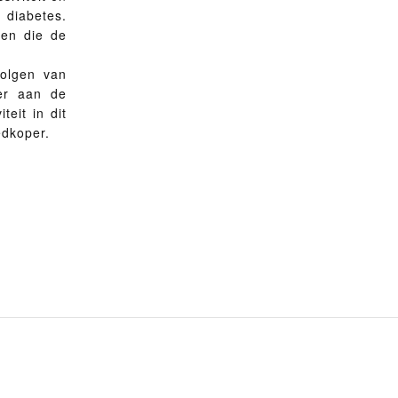
 diabetes.
den die de
volgen van
er aan de
eit in dit
edkoper.