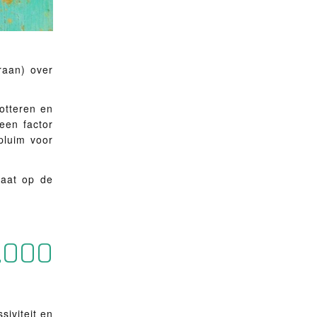
raan) over
otteren en
een factor
pluim voor
gaat op de
000
siviteit en