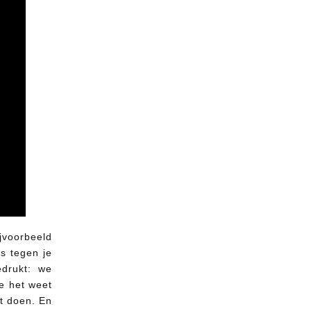
ijvoorbeeld
ts tegen je
edrukt: we
je het weet
et doen. En