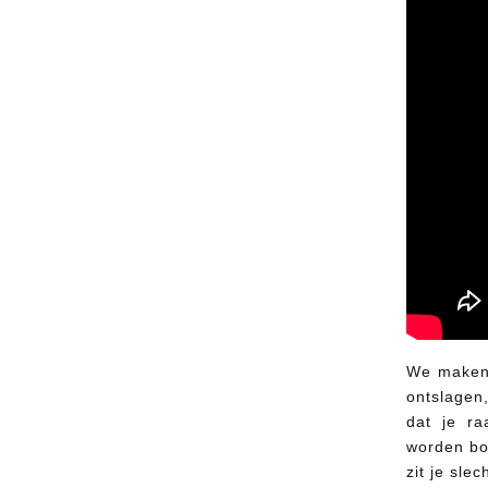
We maken a
ontslagen,
dat je ra
worden boo
zit je sle