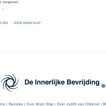
te vergeven.
r
/
CTIES
DOOR
ARJEN SLIJP
ome
|
Reviews
|
Over Arjen Slijp
|
Over Judith van Oldeniel
|
B