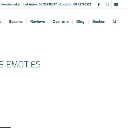
s kennismaken: bel Arjen: 06 22936517 of Judith: 06 22795521
s
Sessies
Reviews
Over ons
Blog
Boeken
VE EMOTIES