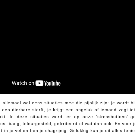
llemaal wel eens situaties mee die pijnlijk zijn: je wordt b
 een dierbare sterft, je krijgt een ongeluk of iemand zegt ie
akt. In deze situaties wordt er op onze ‘stressbuttons’ g
s, bang, teleurgesteld, geïrriteerd of wat dan ook. En voor 
cht in je vel en ben je chagrijnig. Gelukkig kun je dit alles teni