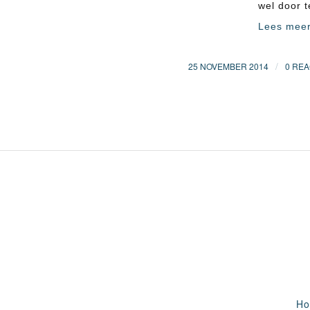
wel door 
Lees mee
/
25 NOVEMBER 2014
0 REA
H