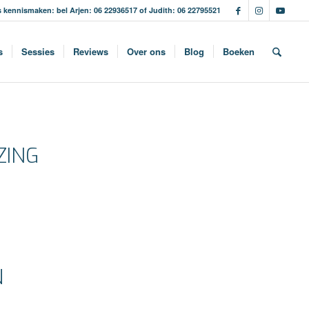
s kennismaken: bel Arjen: 06 22936517 of Judith: 06 22795521
s
Sessies
Reviews
Over ons
Blog
Boeken
ZING
N