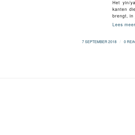
Het yin/y
kanten di
brengt, in 
Lees mee
/
7 SEPTEMBER 2018
0 REA