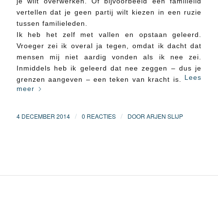
je wilt overwerken. Of bijvoorbeeld een familielid
vertellen dat je geen partij wilt kiezen in een ruzie
tussen familieleden.
Ik heb het zelf met vallen en opstaan geleerd.
Vroeger zei ik overal ja tegen, omdat ik dacht dat
mensen mij niet aardig vonden als ik nee zei.
Inmiddels heb ik geleerd dat nee zeggen – dus je
Lees
grenzen aangeven – een teken van kracht is.
meer
/
/
4 DECEMBER 2014
0 REACTIES
DOOR
ARJEN SLIJP