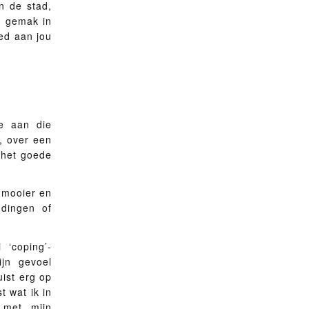
n de stad,
e gemak in
oed aan jou
e aan die
t, over een
t het goede
t mooier en
ndingen of
 ‘coping’-
jn gevoel
ist erg op
 wat ik in
 met mijn