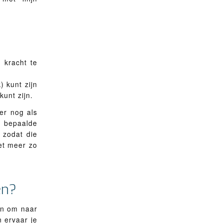
 kracht te
) kunt zijn
kunt zijn.
ger nog als
 bepaalde
 zodat die
et meer zo
en?
an om naar
 ervaar je