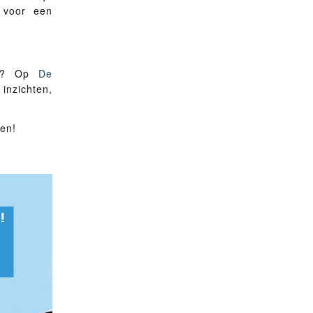
 voor een
ing? Op
De
inzichten,
ren!