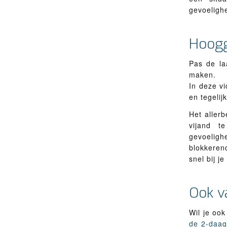
gevoeligh
Hoogg
Pas de la
maken.
In deze vi
en tegelij
Het allerb
vijand t
gevoeligh
blokkeren
snel bij je
Ook v
Wil je oo
de 2-daags