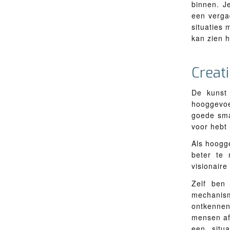
binnen. J
een verga
situaties 
kan zien h
Creat
De kunst
hooggevoel
goede smaa
voor hebt
Als hoogge
beter te 
visionaire
Zelf ben 
mechanis
ontkennen
mensen af
een situ