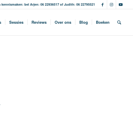
s kennismaken: bel Arjen: 06 22936517 of Judith: 06 22795521
s
Sessies
Reviews
Over ons
Blog
Boeken
T