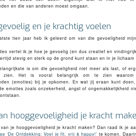
eden en die van anderen moest omgaan.
evoelig en je krachtig voelen
atste tien jaar heb ik geleerd om van die gevoeligheid mijn
deo vertel ik je hoe je gevoelig (en dus creatief en vindingrijk
kertijd stevig en sterk op de grond kunt staan en in je lichaam 
elangrijkste is om die gevoeligheid niet meer als last, of er
e zien. Het is vooral belangrijk om te zien waarom
eden (emoties) bij je opkomen. En wat jij eraan kunt doen,
de emoties zoals onzekerheid, angst of ongemakkelijkheid ni
 ontstaan.
an hooggevoeligheid je kracht mak
k van je hooggevoeligheid je kracht maken? Dan raad ik je a
e ‘De Ontdekking: Voel je fit, vrij & happy!’
te komen. Daarin