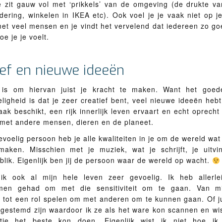
e zit gauw vol met ‘prikkels’ van de omgeving (de drukte va
dering, winkelen in IKEA etc). Ook voel je je vaak niet op j
met veel mensen en je vindt het vervelend dat iedereen zo g
oe je je voelt.
ief en nieuwe ideeën
 is om hiervan juist je kracht te maken. Want het goed
igheid is dat je zeer creatief bent, veel nieuwe ideeën heb
k beschikt, een rijk innerlijk leven ervaart en echt oprech
 met andere mensen, dieren en de planeet.
voelig persoon heb je alle kwaliteiten in je om de wereld wa
maken. Misschien met je muziek, wat je schrijft, je uitvi
 blik. Eigenlijk ben jij de persoon waar de wereld op wacht.
ik ook al mijn hele leven zeer gevoelig. Ik heb allerlei
men gehad om met die sensitiviteit om te gaan. Van mi
 tot een rol spelen om met anderen om te kunnen gaan. Of ju
gestemd zijn waardoor ik ze als het ware kon scannen en wist
atie het beste kon doen. Eigenlijk wist ik niet hoe ik