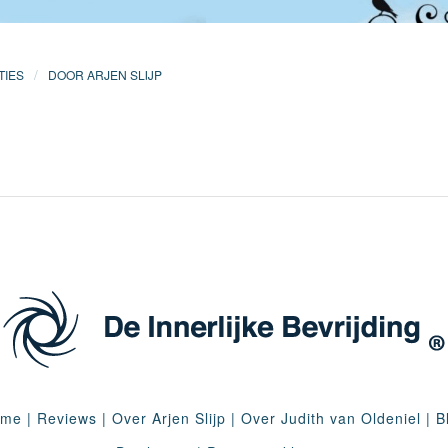
/
TIES
DOOR
ARJEN SLIJP
ome
|
Reviews
|
Over Arjen Slijp
|
Over Judith van Oldeniel
|
B