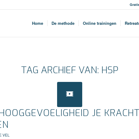
Grati
Home
De methode
Online trainingen
Retreat
TAG ARCHIEF VAN:
HSP
HOOGGEVOELIGHEID JE KRACH
EN
E VEL