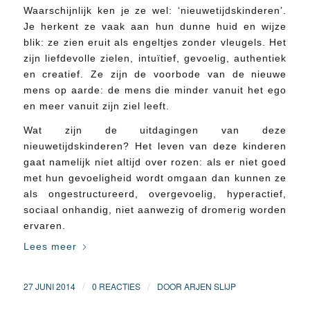
Waarschijnlijk ken je ze wel: ‘nieuwetijdskinderen’.
Je herkent ze vaak aan hun dunne huid en wijze
blik: ze zien eruit als engeltjes zonder vleugels. Het
zijn liefdevolle zielen, intuïtief, gevoelig, authentiek
en creatief. Ze zijn de voorbode van de nieuwe
mens op aarde: de mens die minder vanuit het ego
en meer vanuit zijn ziel leeft.
Wat zijn de uitdagingen van deze
nieuwetijdskinderen? Het leven van deze kinderen
gaat namelijk niet altijd over rozen: als er niet goed
met hun gevoeligheid wordt omgaan dan kunnen ze
als ongestructureerd, overgevoelig, hyperactief,
sociaal onhandig, niet aanwezig of dromerig worden
ervaren.
Lees meer
/
/
27 JUNI 2014
0 REACTIES
DOOR
ARJEN SLIJP