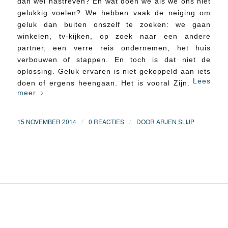
dan wel nastreven? En wat doen we als we ons niet
gelukkig voelen? We hebben vaak de neiging om
geluk dan buiten onszelf te zoeken: we gaan
winkelen, tv-kijken, op zoek naar een andere
partner, een verre reis ondernemen, het huis
verbouwen of stappen. En toch is dat niet de
oplossing. Geluk ervaren is niet gekoppeld aan iets
Lees
doen of ergens heengaan. Het is vooral Zijn.
meer
/
/
15 NOVEMBER 2014
0 REACTIES
DOOR
ARJEN SLIJP