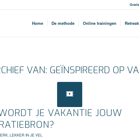
Grati
Home
De methode
Online trainingen
Retreat
CHIEF VAN:
GEÏNSPIREERD OP V
WORDT JE VAKANTIE JOUW
IRATIEBRON?
WERK
,
LEKKER IN JE VEL