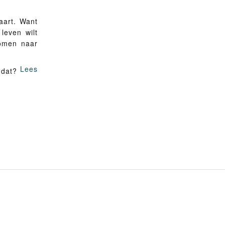
vaart. Want
 leven wilt
komen naar
Lees
e dat?