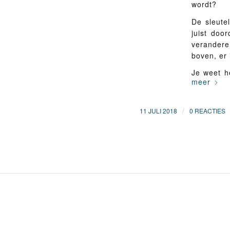
wordt?
De sleutel
juist door
verandere
boven, er
Je weet h
meer
/
11 JULI 2018
0 REACTIES