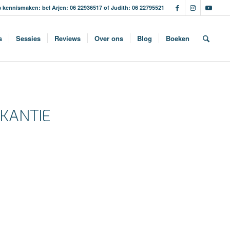
s kennismaken: bel Arjen: 06 22936517 of Judith: 06 22795521
s
Sessies
Reviews
Over ons
Blog
Boeken
AKANTIE