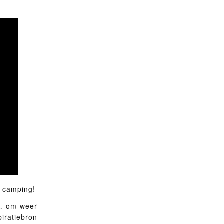
e camping!
 … om weer
piratiebron