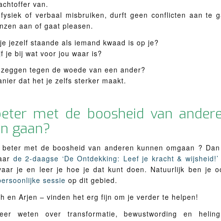
lachtoffer van.
 fysiek of verbaal misbruiken, durft geen conflicten aan te 
enzen aan of gaat pleasen.
e jezelf staande als iemand kwaad is op je?
jf je bij wat voor jou waar is?
a’ zeggen tegen de woede van een ander?
ier dat het je zelfs sterker maakt.
beter met de boosheid van ande
n gaan?
k beter met de boosheid van anderen kunnen omgaan ? Dan 
aar
de 2-daagse ‘De Ontdekking: Leef je kracht & wijsheid!’
vaar je en leer je hoe je dat kunt doen. Natuurlijk ben je 
ersoonlijke sessie
op dit gebied.
th en Arjen – vinden het erg fijn om je verder te helpen!
eer weten over transformatie, bewustwording en hel