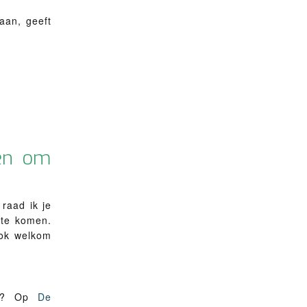
gaan, geeft
ren om
raad ik je
te komen.
ook welkom
ing? Op
De