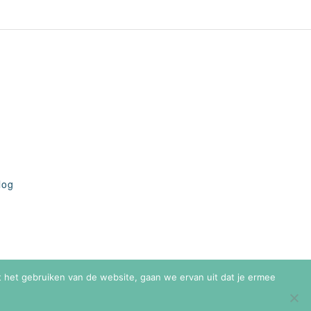
log
et het gebruiken van de website, gaan we ervan uit dat je ermee