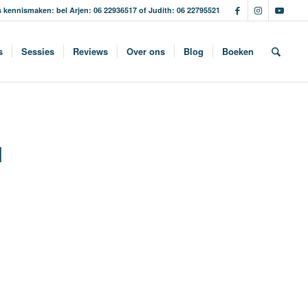
s kennismaken: bel Arjen: 06 22936517 of Judith: 06 22795521
s
Sessies
Reviews
Over ons
Blog
Boeken
N