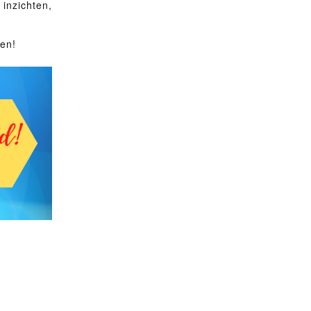
inzichten,
ren!