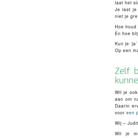
laat het s
Je laat je
niet je gr
Hoe houd j
En hoe bli
Kun je ‘j
Op een man
Zelf 
kunne
Wil je oo
aan om n
Daarin er
voor
een p
Wij – Judi
Wil je m