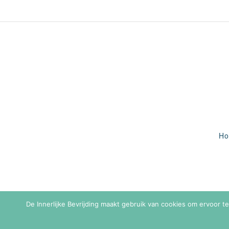
H
De Innerlijke Bevrijding maakt gebruik van cookies om ervoor t