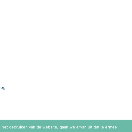
log
et het gebruiken van de website, gaan we ervan uit dat je ermee