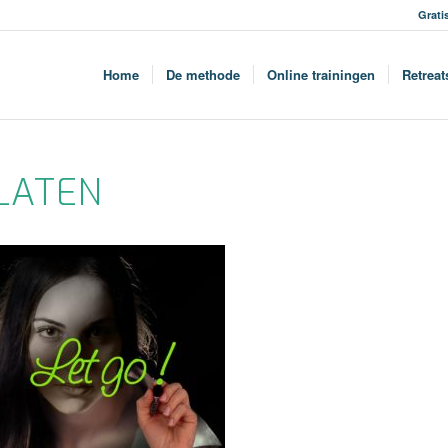
Grati
Home
De methode
Online trainingen
Retreat
LATEN