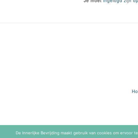
Je moet
ingelogd zijn o
H
De Innerlijke Bevrijding maakt gebruik van cookies om ervoor t