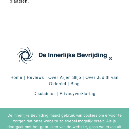
plaatsen.
Home
|
Reviews
|
Over Arjen Slijp
|
Over Judith van
Oldeniel
|
Blog
Disclaimer
|
Privacyverklaring
De Innerlijke Bevrijding maakt gebruik van cookies om ervoor te
zorgen dat onze website zo soepel mogelijk draait. Als je
doorgaat met het gebruiken van de website, gaan we ervan uit