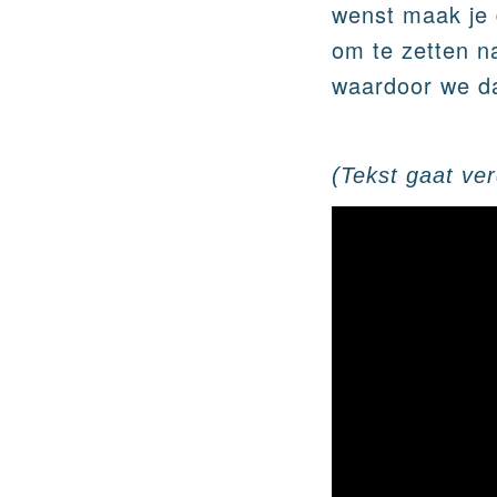
wenst maak je 
om te zetten n
waardoor we da
(Tekst gaat ve