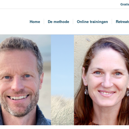
Grati
Home
De methode
Online trainingen
Retreat