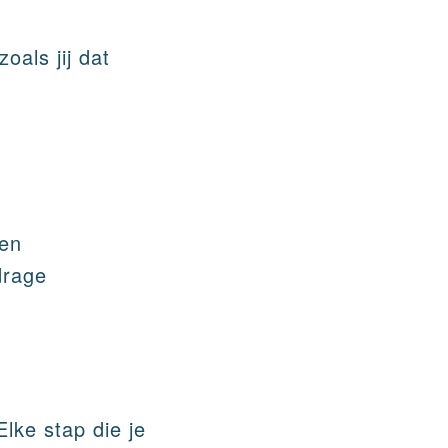
oals jij dat
en
drage
 Elke stap die je