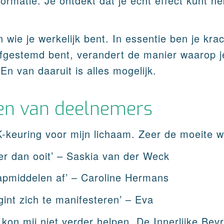
ormatie. Je ontdekt dat je echt effect kunt h
 wie je werkelijk bent. In essentie ben je krac
afgestemd bent, verandert de manier waarop je
 En van daaruit is alles mogelijk.
en van deelnemers
K-keuring voor mijn lichaam. Zeer de moeite 
ter dan ooit’ – Saskia van der Weck
apmiddelen af’ – Caroline Hermans
int zich te manifesteren’ – Eva
 kon mij niet verder helpen. De Innerlijke Bevr