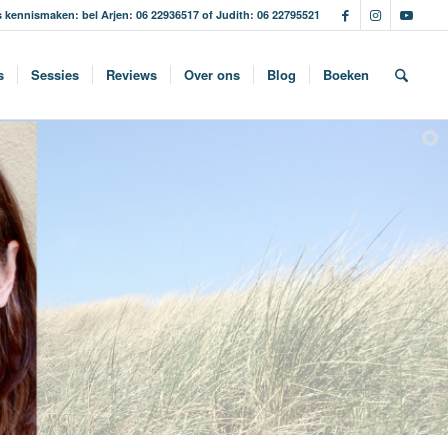
s kennismaken: bel Arjen: 06 22936517 of Judith: 06 22795521
s
Sessies
Reviews
Over ons
Blog
Boeken