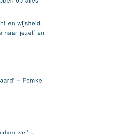
ebben op alles
ht en wijsheid.
 naar jezelf en
waard’ – Femke
ijding wel’ –