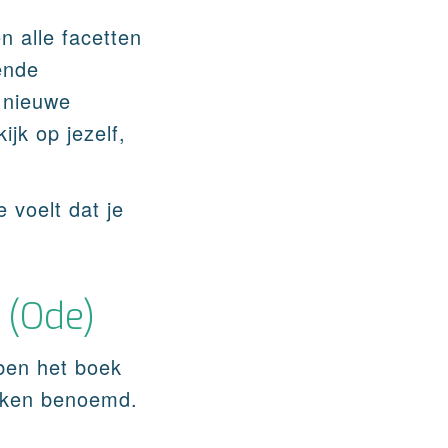
 alle facetten
ende
t nieuwe
ijk op jezelf,
e voelt dat je
 (Ode)
bben het boek
oeken benoemd.