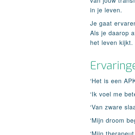
van jouw transf
in je leven.
Je gaat ervaren
Als je daarop 
het leven kijkt.
Ervaring
‘Het is een AP
‘Ik voel me be
‘Van zware sla
‘Mijn droom beg
‘Mijn therapeut