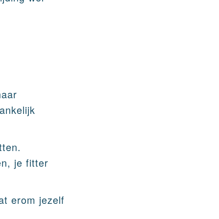
naar
ankelijk
tten.
, je fitter
at erom jezelf