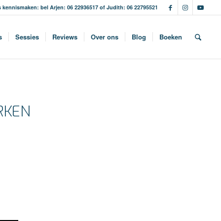
s kennismaken: bel Arjen: 06 22936517 of Judith: 06 22795521
s
Sessies
Reviews
Over ons
Blog
Boeken
RKEN