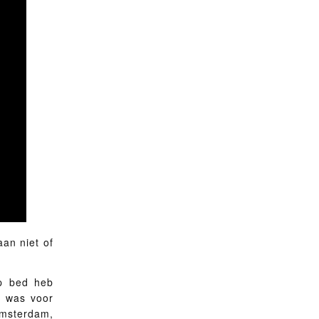
aan niet of
op bed heb
k was voor
 Amsterdam,