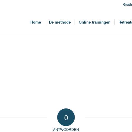
Grati
Home
De methode
Online trainingen
Retreat
0
ANTWOORDEN