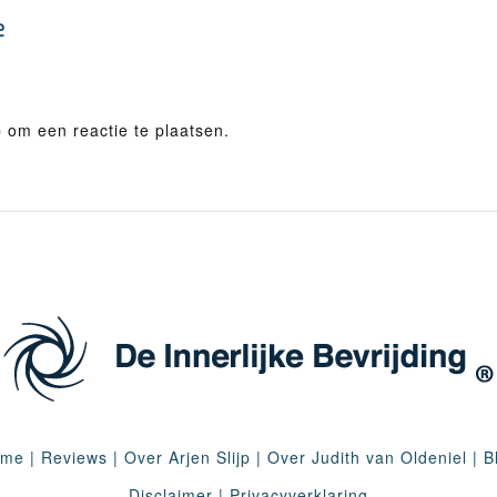
e
p
om een reactie te plaatsen.
ome
|
Reviews
|
Over Arjen Slijp
|
Over Judith van Oldeniel
|
B
Disclaimer
|
Privacyverklaring