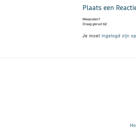
Plaats een Reacti
Meepraten?
Draag gerust bij!
Je moet
ingelogd zijn o
H