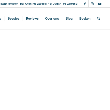
s kennismaken: bel Arjen: 06 22936517 of Judith: 06 22795521
s
Sessies
Reviews
Over ons
Blog
Boeken