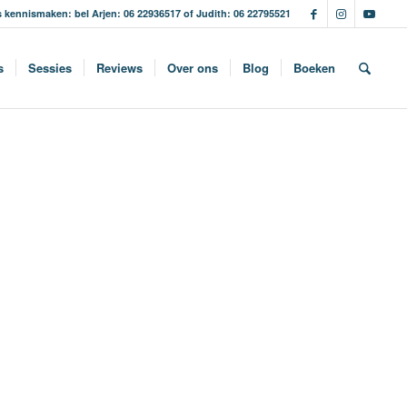
s kennismaken: bel Arjen: 06 22936517 of Judith: 06 22795521
s
Sessies
Reviews
Over ons
Blog
Boeken